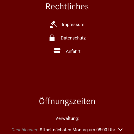
Rechtliches
Impressum
Datenschutz
Anfahrt
Öffnungszeiten
Verwaltung:
Klicken, um weitere Öffnungs- oder Schließzeiten auszublend
Geschlossen:
öffnet nächsten Montag um 08:00 Uhr