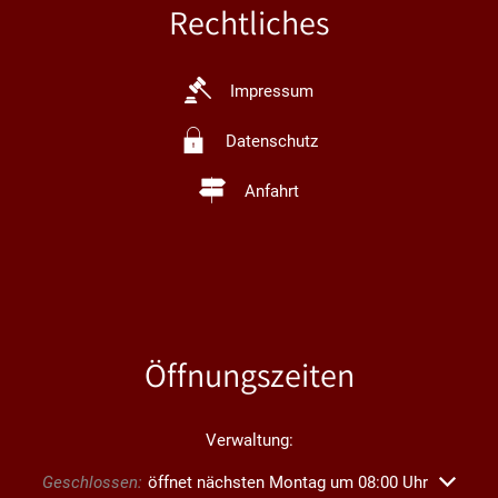
Rechtliches
Impressum
Datenschutz
Anfahrt
Öffnungszeiten
Verwaltung:
Klicken, um weitere Öffnungs- oder Schließzeiten auszublend
Geschlossen:
öffnet nächsten Montag um 08:00 Uhr